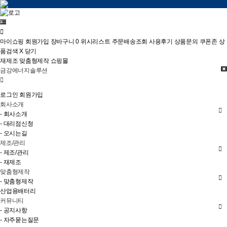
마이쇼핑
회원가입
장바구니
0
위시리스트
주문배송조회
사용후기
상품문의
쿠폰존
상
품검색
X 닫기
재제조
맞춤형제작
쇼핑몰
금강에너지솔루션
로그인
회원가입
회사소개
- 회사소개
- 대리점신청
- 오시는길
제조/관리
- 제조/관리
- 재제조
맞춤형제작
- 맞춤형제작
산업용배터리
커뮤니티
- 공지사항
- 자주묻는질문