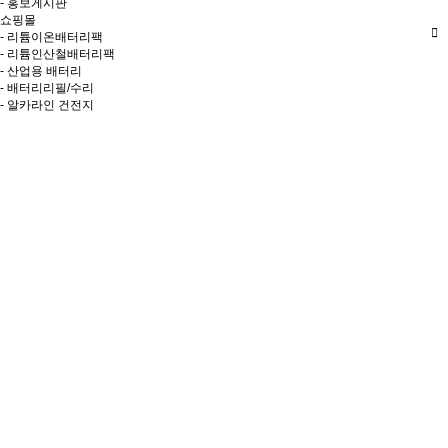
- 홍보게시판
쇼핑몰
- 리튬이온배터리팩
- 리튬인산철배터리팩
- 산업용 배터리
- 배터리리필/수리
- 알카라인 건전지