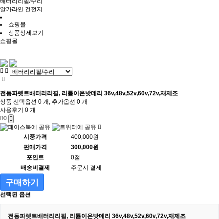
배터리리필/수리
알카라인 건전지
쇼핑몰
상품상세보기
쇼핑몰
전동파렛트배터리리필, 리튬이온밧데리 36v,48v,52v,60v,72v,재제조
상품 선택옵션 0 개, 추가옵션 0 개
사용후기 0 개
0
시중가격
400,000원
판매가격
300,000원
포인트
0점
배송비결제
주문시 결제
구매하기
선택된 옵션
전동파렛트배터리리필, 리튬이온밧데리 36v,48v,52v,60v,72v,재제조