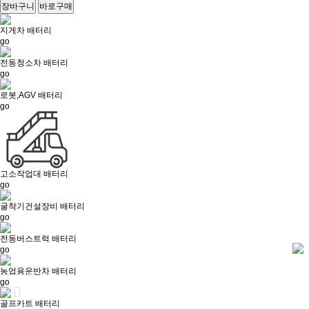
장바구니
바로구매
지게차
배터리
go
전동청소차
배터리
go
로봇,AGV
배터리
go
고소작업대
배터리
go
굴착기건설장비
배터리
go
전동버스트럭
배터리
go
농업용운반차
배터리
go
골프카트
배터리