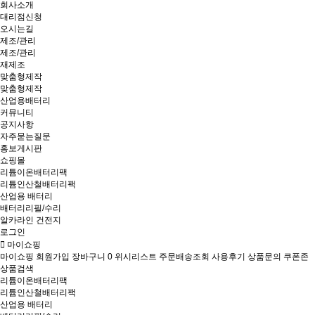
회사소개
대리점신청
오시는길
제조/관리
제조/관리
재제조
맞춤형제작
맞춤형제작
산업용배터리
커뮤니티
공지사항
자주묻는질문
홍보게시판
쇼핑몰
리튬이온배터리팩
리튬인산철배터리팩
산업용 배터리
배터리리필/수리
알카라인 건전지
로그인
마이쇼핑
마이쇼핑
회원가입
장바구니
0
위시리스트
주문배송조회
사용후기
상품문의
쿠폰존
상품검색
리튬이온배터리팩
리튬인산철배터리팩
산업용 배터리