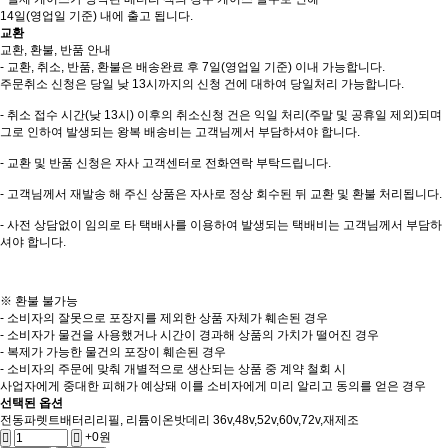
14일(영업일 기준) 내에 출고 됩니다.
교환
교환, 환불, 반품 안내
- 교환, 취소, 반품, 환불은 배송완료 후 7일(영업일 기준) 이내 가능합니다.
주문취소 신청은 당일 낮 13시까지의 신청 건에 대하여 당일처리 가능합니다.
- 취소 접수 시간(낮 13시) 이후의 취소신청 건은 익일 처리(주말 및 공휴일 제외)되며
그로 인하여 발생되는 왕복 배송비는 고객님께서 부담하셔야 합니다.
- 교환 및 반품 신청은 자사 고객센터로 전화연락 부탁드립니다.
- 고객님께서 재발송 해 주신 상품은 자사로 정상 회수된 뒤 교환 및 환불 처리됩니다.
- 사전 상담없이 임의로 타 택배사를 이용하여 발생되는 택배비는 고객님께서 부담하
셔야 합니다.
※ 환불 불가능
- 소비자의 잘못으로 포장지를 제외한 상품 자체가 훼손된 경우
- 소비자가 물건을 사용했거나 시간이 경과해 상품의 가치가 떨어진 경우
- 복제가 가능한 물건의 포장이 훼손된 경우
- 소비자의 주문에 맞춰 개별적으로 생산되는 상품 중 계약 철회 시
사업자에게 중대한 피해가 예상돼 이를 소비자에게 미리 알리고 동의를 얻은 경우
선택된 옵션
전동파렛트배터리리필, 리튬이온밧데리 36v,48v,52v,60v,72v,재제조
+0원