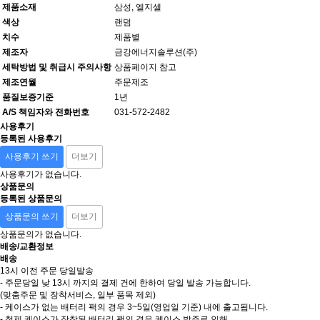
제품소재
삼성, 엘지셀
색상
랜덤
치수
제품별
제조자
금강에너지솔루션(주)
세탁방법 및 취급시 주의사항
상품페이지 참고
제조연월
주문제조
품질보증기준
1년
A/S 책임자와 전화번호
031-572-2482
사용후기
등록된 사용후기
사용후기 쓰기
더보기
사용후기가 없습니다.
상품문의
등록된 상품문의
상품문의 쓰기
더보기
상품문의가 없습니다.
배송/교환정보
배송
13시 이전 주문 당일발송
- 주문당일 낮 13시 까지의 결제 건에 한하여 당일 발송 가능합니다.
(맞춤주문 및 장착서비스, 일부 품목 제외)
- 케이스가 없는 배터리 팩의 경우 3~5일(영업일 기준) 내에 출고됩니다.
- 철제 케이스가 장착된 배터리 팩의 경우 케이스 발주로 인해