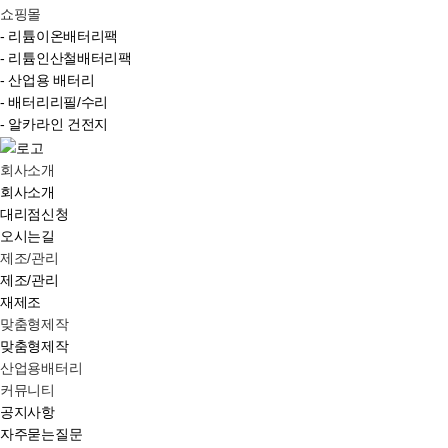
쇼핑몰
- 리튬이온배터리팩
- 리튬인산철배터리팩
- 산업용 배터리
- 배터리리필/수리
- 알카라인 건전지
회사소개
회사소개
대리점신청
오시는길
제조/관리
제조/관리
재제조
맞춤형제작
맞춤형제작
산업용배터리
커뮤니티
공지사항
자주묻는질문