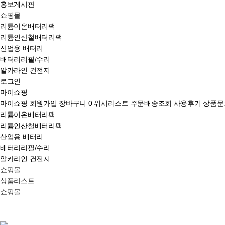
홍보게시판
쇼핑몰
리튬이온배터리팩
리튬인산철배터리팩
산업용 배터리
배터리리필/수리
알카라인 건전지
로그인
마이쇼핑
마이쇼핑
회원가입
장바구니
0
위시리스트
주문배송조회
사용후기
상품문
리튬이온배터리팩
리튬인산철배터리팩
산업용 배터리
배터리리필/수리
알카라인 건전지
쇼핑몰
상품리스트
쇼핑몰